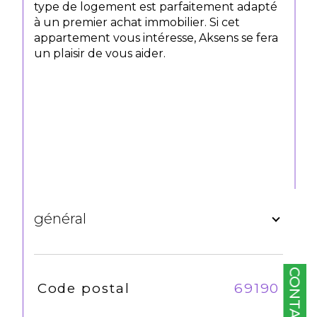
type de logement est parfaitement adapté
à un premier achat immobilier. Si cet
appartement vous intéresse, Aksens se fera
un plaisir de vous aider.
général
CONTACT
TRAD_SIROCCO_Caracteristique
Valeurs
Code postal
69190