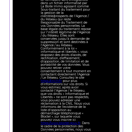
dans un fichier informatisé par
La Boite Immo agissant comme
Sous-traitant du traitement pour
la gestion de la
clientèle/prospects de l'Agence /
du Réseau qui reste
Responsable du Traitement de
vos Données personnelles. La
base légale du traitement repose
sur l'intérêt légitime de l'Agence
/ du Réseau. Elles sont
conservées jusqu'à demande de
suppression et sont destinées à
l'Agence / au Réseau.
Conformément à la loi «
informatique et libertés », vous
disposez des droits d’accès, de
rectification, d’effacement,
d’opposition, de limitation et de
portabilité de vos données. Vous
pouvez retirer votre
consentement à tout moment en
contactant directement l’Agence
/ Le Réseau. Consultez le site
https://cnil.fr/fr
pour plus
d’informations sur vos droits. Si
vous estimez, après avoir
contacté l'Agence / le Réseau,
que vos droits « Informatique et
Libertés » ne sont pas respectés,
vous pouvez adresser une
réclamation à la CNIL. Nous vous
informons de l’existence de la
liste d'opposition au
démarchage téléphonique «
Bloctel », sur laquelle vous
pouvez vous inscrire ici :
https://www.bloctel.gouv.fr
. Dans
le cadre de la protection des
Données personnelles, nous vous