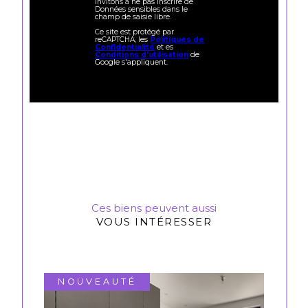
invitons à ne pas inscrire de
Données sensibles dans le
champ de saisie libre.
Ce site est protégé par
reCAPTCHA, les
Politiques de
Confidentialité
et es
Conditions d'utilisation
de
Google s'appliquent.
Ces biens peuvent aussi
VOUS INTÉRESSER
NOUVEAUTÉ