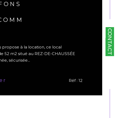
-FONS
/COMM
CONTACT
ropose à la location, ce local
l de 52 m2 situé au REZ-DE-CHAUSSÉE
ée, sécurisée...
er
Réf : 12