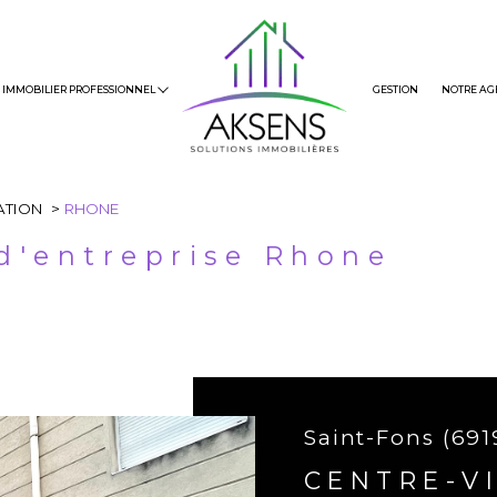
IMMOBILIER PROFESSIONNEL
GESTION
NOTRE AG
s
Louer
Terrain
Honoraire
Immobilier Neuf
ATION
RHONE
 d'entreprise Rhone
Saint-Fons (691
CENTRE-V