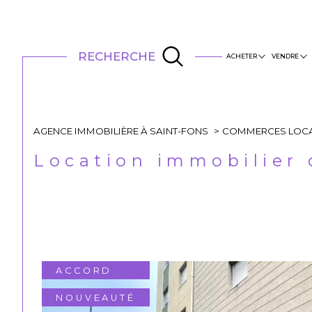
RECHERCHE
ACHETER
VENDRE
Appartement
Estimation
Acheter
Maison
Mandat Aksen
AGENCE IMMOBILIÈRE À SAINT-FONS
COMMERCES LOC
Location immobilier
ACCORD
NOUVEAUTÉ