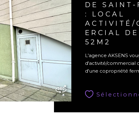
DE SAINT
: LOCAL
ACTIVITÉ
ERCIAL DE
52M2
L'agence AKSENS vous p
d'activité/commercia
d'une copropriété ferm
Sélectionn