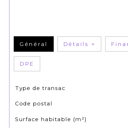
Général
Détails +
Fina
DPE
TRAD_SIROCCO_Caracteristique
Valeurs
Type de transac
Code postal
Surface habitable (m²)