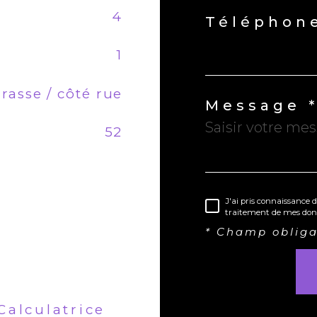
4
Téléphone
1
rasse / côté rue
Message 
52
J'ai pris connaissance d
traitement de mes donn
* Champ obliga
Calculatrice