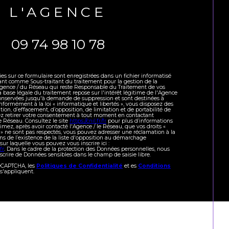
L'AGENCE
09 74 98 10 78
ies sur ce formulaire sont enregistrées dans un fichier informatisé
ant comme Sous-traitant du traitement pour la gestion de la
'Agence / du Réseau qui reste Responsable du Traitement de vos
 base légale du traitement repose sur l'intérêt légitime de l'Agence
conservées jusqu'à demande de suppression et sont destinées à
nformément à la loi « informatique et libertés », vous disposez des
cation, d’effacement, d’opposition, de limitation et de portabilité de
z retirer votre consentement à tout moment en contactant
e Réseau. Consultez le site
https://cnil.fr/fr
pour plus d’informations
stimez, après avoir contacté l'Agence / le Réseau, que vos droits «
 » ne sont pas respectés, vous pouvez adresser une réclamation à la
s de l’existence de la liste d'opposition au démarchage
sur laquelle vous pouvez vous inscrire ici :
fr
. Dans le cadre de la protection des Données personnelles, nous
nscrire de Données sensibles dans le champ de saisie libre.
reCAPTCHA, les
Politiques de Confidentialité
et es
Conditions
s'appliquent.