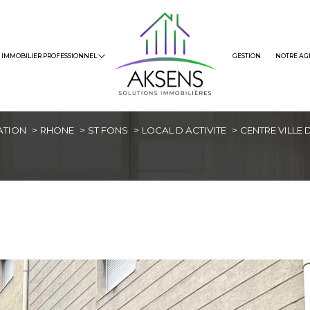
s
Louer
Terrain
Honoraire
Immobilier Neuf
IMMOBILIER PROFESSIONNEL
GESTION
NOTRE AG
ATION
RHONE
ST FONS
LOCAL D ACTIVITE
CENTRE VILLE