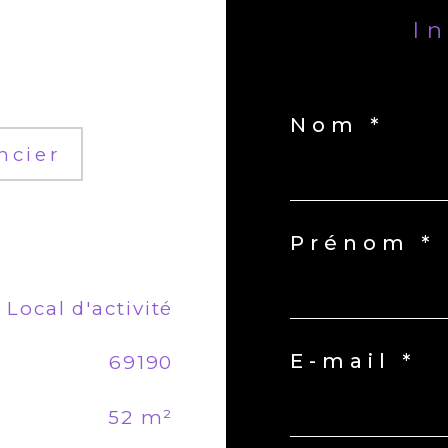
I
Nom *
ncier
Prénom *
Local d'activité
E-mail *
69190
52 m²