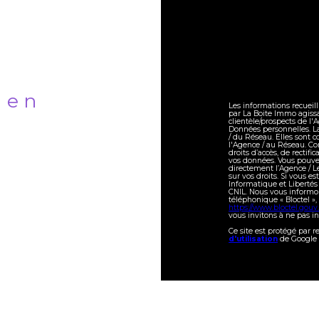
bien
Les informations recueill
par La Boite Immo agiss
clientèle/prospects de l
Données personnelles. La
/ du Réseau. Elles sont 
l'Agence / au Réseau. Co
droits d’accès, de rectifi
vos données. Vous pouve
directement l’Agence / L
sur vos droits. Si vous e
Informatique et Libertés
CNIL. Nous vous informon
téléphonique « Bloctel », 
https://www.bloctel.gouv.
vous invitons à ne pas i
Ce site est protégé par 
d'utilisation
de Google 