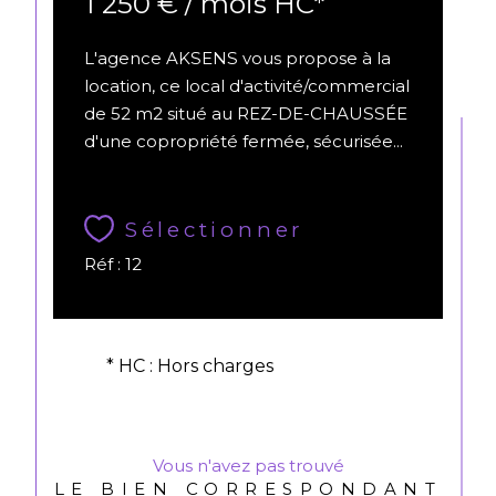
1 250 € / mois
HC*
L'agence AKSENS vous propose à la
location, ce local d'activité/commercial
de 52 m2 situé au REZ-DE-CHAUSSÉE
d'une copropriété fermée, sécurisée...
Sélectionner
Réf : 12
* HC : Hors charges
Vous n'avez pas trouvé
LE BIEN CORRESPONDANT